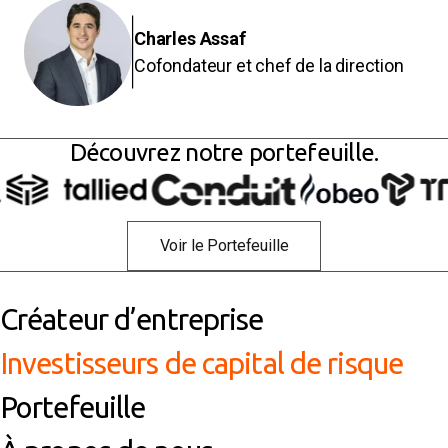
Charles Assaf
Cofondateur et chef de la direction
Découvrez notre portefeuille.
Tallied
Conduit (1)
Obeo
Trice
view Tallied
view Conduit (1)
view Obeo
view Trice
Voir le Portefeuille
Créateur d’entreprise
Investisseurs de capital de risque
Portefeuille