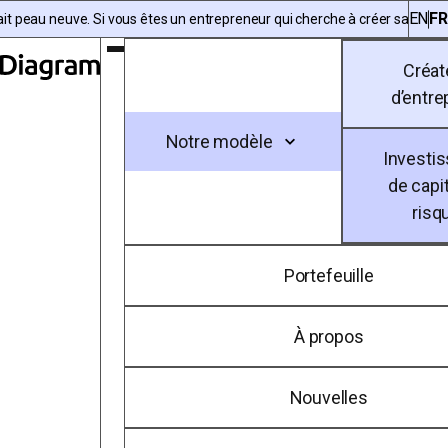
Skip to content
EN
FR
t peau neuve. Si vous êtes un entrepreneur qui cherche à créer sa procha
Toggle Main Menu
Créat
Diagram | FR
d’entre
Notre modèle
Investi
de capit
risq
Portefeuille
À propos
Nouvelles