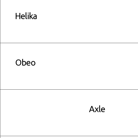
Helika
read more
Obeo
read more
Axle
read more