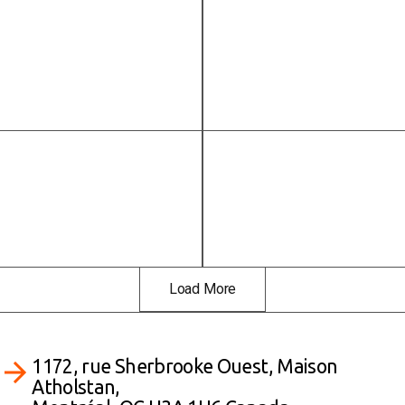
read more
read more
Load More
1172, rue Sherbrooke Ouest, Maison
Atholstan,