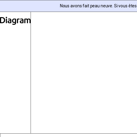
Skip to content
Nous avons fait peau neuve. Si vous êtes
Diagram | FR